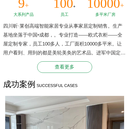
9
100
10000
+
+
+
大系列产品
员工
多平米厂房
四川昕·莱创高端智能家居专业从事家居定制销售。生产
基地坐落于中国•成都，。专业打造——欧式衣柜——全
屋定制专家，员工100多人，工厂面积10000多平米。让
用户看到、用到的都是美轮美奂的艺术品。进军中国定制
家具市场，为定制衣柜名企。公司经过多年国内适应与发
查看更多
展，已集成产品研发，生产配送，销售服务，售后维
护”为一体大型定制：衣柜、橱柜等全屋定制企业，公司
成功案例
SUCCESSFUL CASES
采用先进进口的生产设备，全线采用流水线自动化生产，
以标准单元产品设计为基础，进行规模化生产，产品指标
均达到国际标准水平，为产品质量保驾护航。公司依靠雄
厚的实力，致力于影响力的“衣柜品牌”，超强的研发能
力，完善的服务体系......